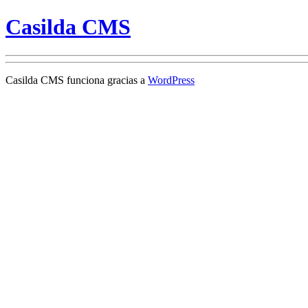
Casilda CMS
Casilda CMS funciona gracias a
WordPress