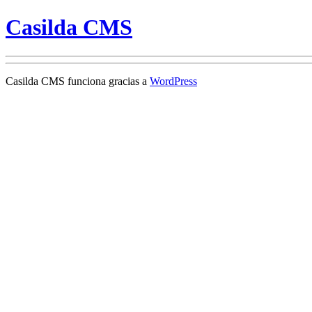
Casilda CMS
Casilda CMS funciona gracias a
WordPress