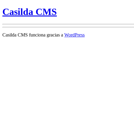
Casilda CMS
Casilda CMS funciona gracias a
WordPress