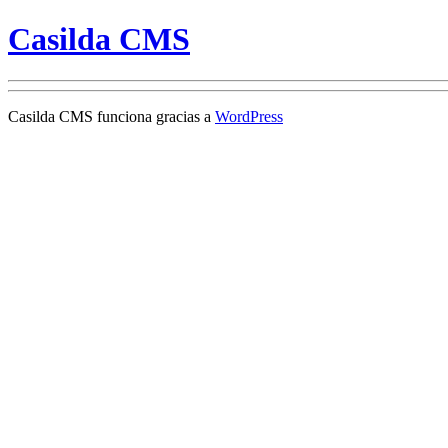
Casilda CMS
Casilda CMS funciona gracias a
WordPress