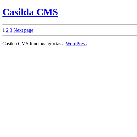
Casilda CMS
Paginación
Page
Page
Page
1
2
3
Next page
de
Casilda CMS funciona gracias a
WordPress
entradas