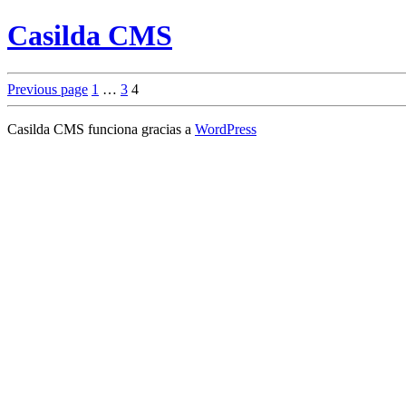
Casilda CMS
Paginación
Page
Page
Page
Previous page
1
…
3
4
de
Casilda CMS funciona gracias a
WordPress
entradas