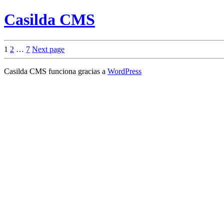
Casilda CMS
Paginación
Page
Page
Page
1
2
…
7
Next page
de
Casilda CMS funciona gracias a
WordPress
entradas